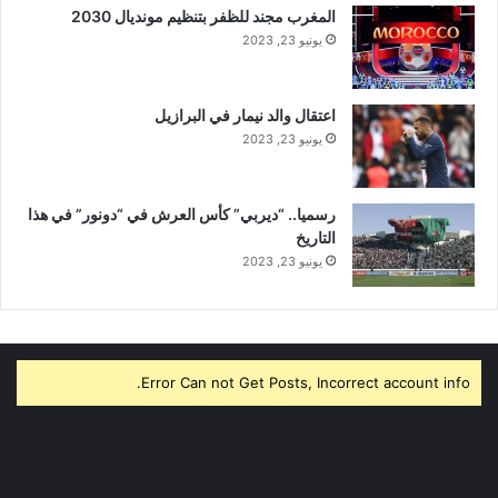
المغرب مجند للظفر بتنظيم مونديال 2030
يونيو 23, 2023
اعتقال والد نيمار في البرازيل
يونيو 23, 2023
رسميا.. “ديربي” كأس العرش في “دونور” في هذا
التاريخ
يونيو 23, 2023
Error Can not Get Posts, Incorrect account info.