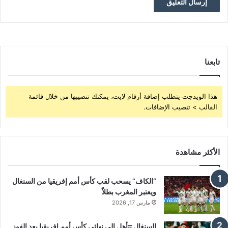
تابعنا
هذا الويدجت يتطلب إضافة أرقام لايت، يمكنك تنصيبها من خلال قائمة
القالب > تنصيب الإضافات.
الأكثر مشاهدة
“الكاف” يسحب لقب كأس أمم إفريقيا من السنغال
ويعتبر المغرب بطلاً
مارس 17, 2026
السنغال تتأهل إلى نهائي كأس أمم إفريقيا بعد الفوز