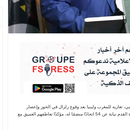
بي، تعازيه للمغرب وليبيا بعد وقوع زلزال في الحوز وإعصار
دانيال. أعرب موتسيبي عن تعازي الاتحاد الإفريقي لكرة القدم نيابة عن 54 اتحادًا منضمًا له، مؤكدًا تعاطفهم العميق مع