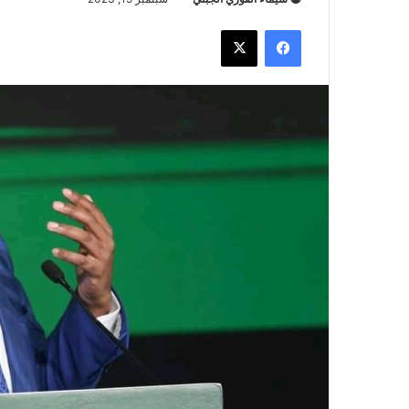
فيسبوك
‫X