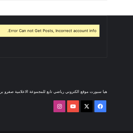
Error Can not Get Posts, Incorrect account info.
هيا سبورت موقع الكتروني رياضي تابع للمجموعة الاعلامية صفرو ب
‫X
فيسبوك
‫YouTube
انستقرام