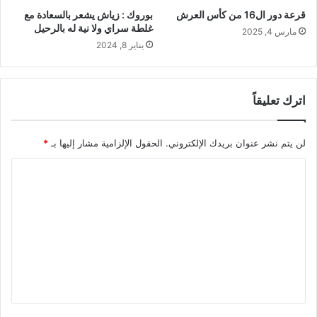
قرعة دور ال16 من كأس العرش
بوروك : زياش يشعر بالسعادة مع
غلطة سراي ولا نية له بالرحيل
مارس 4, 2025
يناير 8, 2024
اترك تعليقاً
لن يتم نشر عنوان بريدك الإلكتروني.
الحقول الإلزامية مشار إليها بـ
*
ا
ل
ت
ع
ل
ي
ق
*