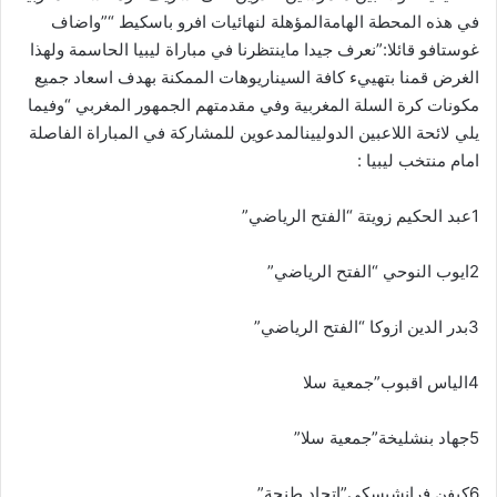
في هذه المحطة الهامةالمؤهلة لنهائيات افرو باسكيط “”واضاف
غوستافو قائلا:”نعرف جيدا ماينتظرنا في مباراة ليبيا الحاسمة ولهذا
الغرض قمنا بتهييء كافة السيناريوهات الممكنة بهدف اسعاد جميع
مكونات كرة السلة المغربية وفي مقدمتهم الجمهور المغربي “وفيما
يلي لائحة اللاعبين الدوليينالمدعوين للمشاركة في المباراة الفاصلة
امام منتخب ليبيا :
1عبد الحكيم زويتة “الفتح الرياضي”
2ايوب النوحي “الفتح الرياضي”
3بدر الدين ازوكا “الفتح الرياضي”
4الياس اقبوب”جمعية سلا
5جهاد بنشليخة”جمعية سلا”
6كيفن فرانشيسكي”اتحاد طنحة”