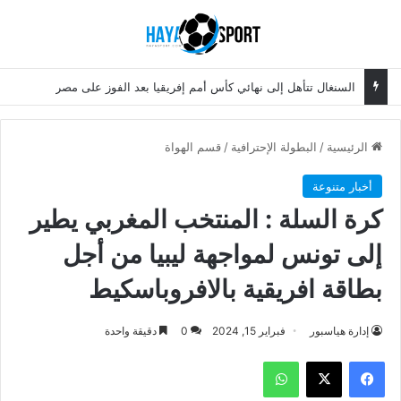
بحث عن
الق
السنغال تتأهل إلى نهائي كأس أمم إفريقيا بعد الفوز على مصر
الرئيسية
/
البطولة الإحترافية
/
قسم الهواة
أخبار متنوعة
كرة السلة : المنتخب المغربي يطير
إلى تونس لمواجهة ليبيا من أجل
بطاقة افريقية بالافروباسكيط
إدارة هياسبور
فبراير 15, 2024
0
دقيقة واحدة
فيسبوك
‫X
واتساب