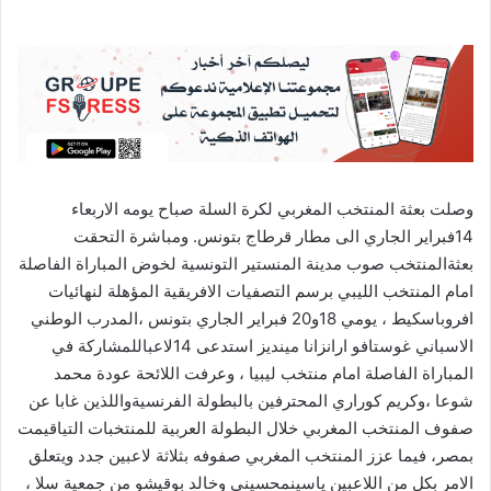
وصلت بعثة المنتخب المغربي لكرة السلة صباح يومه الاربعاء
14فبراير الجاري الى مطار قرطاج بتونس. ومباشرة التحقت
بعثةالمنتخب صوب مدينة المنستير التونسية لخوض المباراة الفاصلة
امام المنتخب الليبي برسم التصفيات الافريقية المؤهلة لنهائيات
افروباسكيط ، يومي 18و20 فبراير الجاري بتونس ،المدرب الوطني
الاسباني غوستافو ارانزانا مينديز استدعى 14لاعباللمشاركة في
المباراة الفاصلة امام منتخب ليبيا ، وعرفت اللائحة عودة محمد
شوعا ،وكريم كوراري المحترفين بالبطولة الفرنسيةواللذين غابا عن
صفوف المنتخب المغربي خلال البطولة العربية للمنتخبات التياقيمت
بمصر، فيما عزز المنتخب المغربي صفوفه بثلاثة لاعبين جدد ويتعلق
الامر بكل من اللاعبين ياسينمحسيني وخالد بوقيشو من جمعية سلا ،