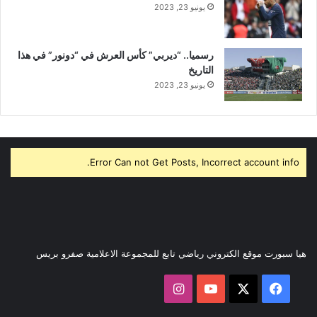
يونيو 23, 2023
رسميا.. “ديربي” كأس العرش في “دونور” في هذا
التاريخ
يونيو 23, 2023
Error Can not Get Posts, Incorrect account info.
هيا سبورت موقع الكتروني رياضي تابع للمجموعة الاعلامية صفرو بريس
‫X
فيسبوك
‫YouTube
انستقرام