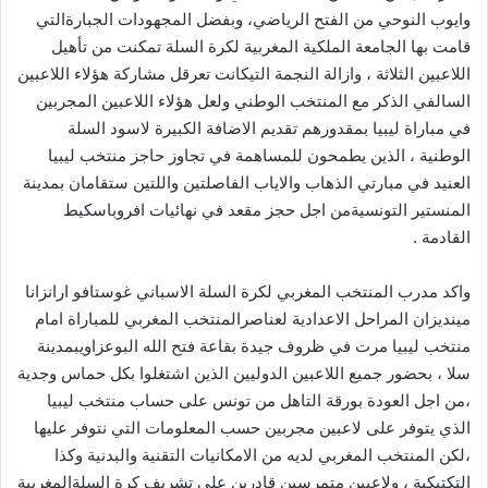
وايوب النوحي من الفتح الرياضي، وبفضل المجهودات الجبارةالتي
قامت بها الجامعة الملكية المغربية لكرة السلة تمكنت من تأهيل
اللاعبين الثلاثة ، وازالة النجمة التيكانت تعرقل مشاركة هؤلاء اللاعبين
السالفي الذكر مع المنتخب الوطني ولعل هؤلاء اللاعبين المجربين
في مباراة ليبيا بمقدورهم تقديم الاضافة الكبيرة لاسود السلة
الوطنية ، الذين يطمحون للمساهمة في تجاوز حاجز منتخب ليبيا
العنيد في مبارتي الذهاب والاياب الفاصلتين واللتين ستقامان بمدينة
المنستير التونسيةمن اجل حجز مقعد في نهائيات افروباسكيط
القادمة .
واكد مدرب المنتخب المغربي لكرة السلة الاسباني غوستافو ارانزانا
مينديزان المراحل الاعدادية لعناصرالمنتخب المغربي للمباراة امام
منتخب ليبيا مرت في ظروف جيدة بقاعة فتح الله البوعزاويبمدينة
سلا ، بحضور جميع اللاعبين الدوليين الذين اشتغلوا بكل حماس وجدية
،من اجل العودة بورقة التاهل من تونس على حساب منتخب ليبيا
الذي يتوفر على لاعبين مجربين حسب المعلومات التي نتوفر عليها
،لكن المنتخب المغربي لديه من الامكانيات التقنية والبدنية وكذا
التكتيكية ، ولاعبين متمرسين قادرين على تشريف كرة السلةالمغربية