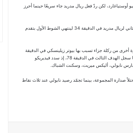
لي بتسجيل هدف مبكر في الدقيقة 19 عبر ليو أوستياغارد، لكن ردّ فعل ريال مدريد جاء سريعًا حينما أحرز
ولم تتوقف الإثارة هنا، إذ سجل جود بيلينغهام الهدف الثاني لريال مدريد في الدقيقة 34 لينتهي الشوط الأول بتقدم
 أخرى من ركلة جزاء تسبب بها بيوتر زيلينسكي في الدقيقة
54.لكن اللقاء شهد لمسة سحرية من ريال مدريد حينما سجل الهدف الثالث في الدقيقة 78، إذ سدد فيديريكو
ارس نابولي، أليكس ميريت، وسكنت الشباك.
لاً صدارة المجموعة، بينما تجمّد رصيد نابولي عند ثلاث نقاط