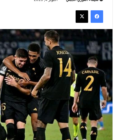
فيسبوك
‫X