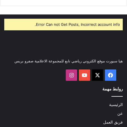
Error Can not Get Posts, Incorrect account info.
هيا سبورت موقع الكتروني رياضي تابع للمجموعة الاعلامية صفرو بريس
‫X
فيسبوك
‫YouTube
انستقرام
روابط مهمة
الرئيسية
عن
فريق العمل