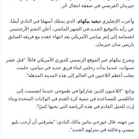
جيرمان الفرنسي في صفقة انتقال حُر.
وأعرب الإنجليزي
ديفيد بيكهام
، الذي يمتلك أسهمًا في النادي أيضًا،
عن رأيه بالتوقيع الجديد.في الشهر الماضي، أعلن النجم الأرجنتيني
انضمامه إلى إنتر ميامي الأمريكي بعد انتهاء عقده مع فريقه السابق
باريس سان جيرمان.
وصرح بيكهام عبر الموقع الرسمي للدوري الأمريكي قائلاً: “قبل عشر
سنوات، عندما بدأت رحلتي لبناء فريق جديد في ميامي، حلمت
بجلب أعظم اللاعبين في العالم إلى هذه المدينة المذهلة”.
وتابع: “اللاعبون الذين شاركوا في طموحي عندما انضممت إلى
جالكسي للمساعدة في تنمية كرة القدم في الولايات المتحدة وبناء
إرث للجيل القادم في هذه الرياضة التي نحبها كثيرًا”.
من جهته، قال خورخي ماس مالك النادي: “يشرفني أن أرحب بليو
ميسي وعائلته في منزلهم الجديد”.