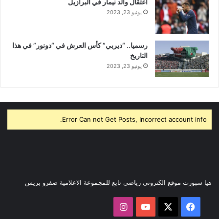
اعتقال والد نيمار في البرازيل
يونيو 23, 2023
رسميا.. “ديربي” كأس العرش في “دونور” في هذا
التاريخ
يونيو 23, 2023
Error Can not Get Posts, Incorrect account info.
هيا سبورت موقع الكتروني رياضي تابع للمجموعة الاعلامية صفرو بريس
‫X
فيسبوك
‫YouTube
انستقرام