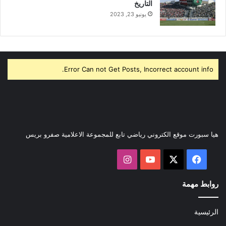
التاريخ
يونيو 23, 2023
Error Can not Get Posts, Incorrect account info.
هيا سبورت موقع الكتروني رياضي تابع للمجموعة الاعلامية صفرو بريس
‫X
فيسبوك
‫YouTube
انستقرام
روابط مهمة
الرئيسية