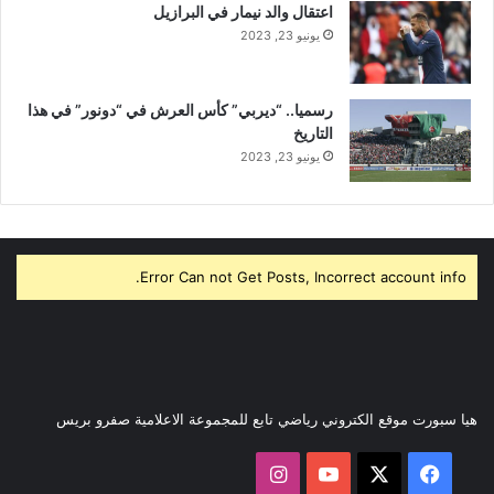
اعتقال والد نيمار في البرازيل
يونيو 23, 2023
رسميا.. “ديربي” كأس العرش في “دونور” في هذا
التاريخ
يونيو 23, 2023
Error Can not Get Posts, Incorrect account info.
هيا سبورت موقع الكتروني رياضي تابع للمجموعة الاعلامية صفرو بريس
‫X
فيسبوك
‫YouTube
انستقرام