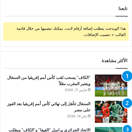
تابعنا
هذا الويدجت يتطلب إضافة أرقام لايت، يمكنك تنصيبها من خلال قائمة
القالب > تنصيب الإضافات.
الأكثر مشاهدة
“الكاف” يسحب لقب كأس أمم إفريقيا من السنغال
ويعتبر المغرب بطلاً
مارس 17, 2026
السنغال تتأهل إلى نهائي كأس أمم إفريقيا بعد الفوز
على مصر
يناير 14, 2026
الاتحاد الجزائري يراسل “الفيفا” و”الكاف” ويطلب