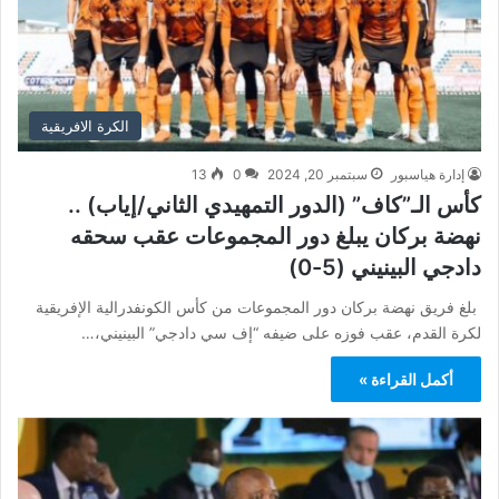
الكرة الافريقية
إدارة هياسبور
سبتمبر 20, 2024
0
13
كأس الـ”كاف” (الدور التمهيدي الثاني/إياب) ..
نهضة بركان يبلغ دور المجموعات عقب سحقه
دادجي البينيني (5-0)
بلغ فريق نهضة بركان دور المجموعات من كأس الكونفدرالية الإفريقية
لكرة القدم، عقب فوزه على ضيفه “إف سي دادجي” البينيني،…
أكمل القراءة »