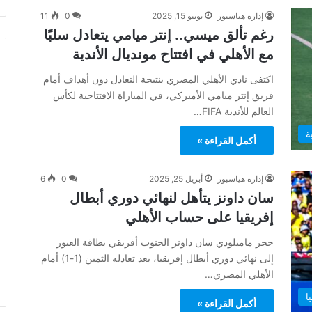
إدارة هياسبور
يونيو 15, 2025
0
11
رغم تألق ميسي.. إنتر ميامي يتعادل سلبًا
مع الأهلي في افتتاح مونديال الأندية
اكتفى نادي الأهلي المصري بنتيجة التعادل دون أهداف أمام
فريق إنتر ميامي الأميركي، في المباراة الافتتاحية لكأس
العالم للأندية FIFA…
ة
أكمل القراءة »
إدارة هياسبور
أبريل 25, 2025
0
6
سان داونز يتأهل لنهائي دوري أبطال
إفريقيا على حساب الأهلي
حجز ماميلودي سان داونز الجنوب أفريقي بطاقة العبور
إلى نهائي دوري أبطال إفريقيا، بعد تعادله الثمين (1-1) أمام
الأهلي المصري…
ا
أكمل القراءة »