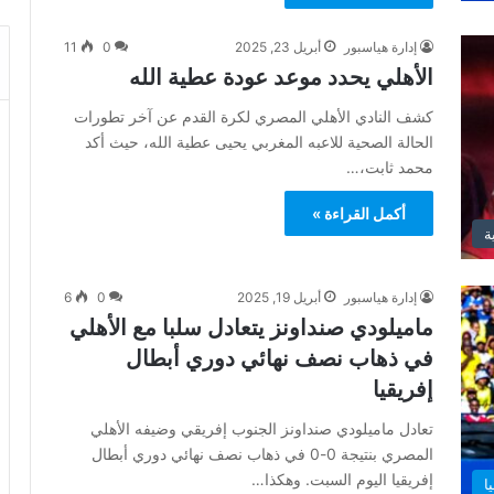
إدارة هياسبور
أبريل 23, 2025
0
11
الأهلي يحدد موعد عودة عطية الله
كشف النادي الأهلي المصري لكرة القدم عن آخر تطورات
الحالة الصحية للاعبه المغربي يحيى عطية الله، حيث أكد
محمد ثابت،…
أكمل القراءة »
ة
إدارة هياسبور
أبريل 19, 2025
0
6
ماميلودي صنداونز يتعادل سلبا مع الأهلي
في ذهاب نصف نهائي دوري أبطال
إفريقيا
تعادل ماميلودي صنداونز الجنوب إفريقي وضيفه الأهلي
المصري بنتيجة 0-0 في ذهاب نصف نهائي دوري أبطال
إفريقيا اليوم السبت. وهكذا…
ا