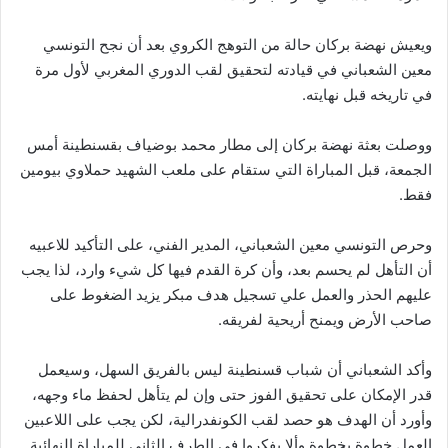
ويعيش نهضة بركان حالة من التوهج الكروي بعد أن نجح التونسي
معين الشعباني في قيادته لتحقيق لقب الدوري المغربي لأول مرة
في تاريخه قبل نهايته.
ووصلت بعثة نهضة بركان إلى مطار محمد بوضياف بقسنطينة أمس
الجمعة، قبل المباراة التي ستقام على ملعب الشهيد حملاوي بيومين
فقط.
وحرص التونسي معين الشعباني، المدير الفني، على التأكيد للاعبيه
أن التأهل لم يحسم بعد، وأن كرة القدم فيها كل شيء وارد، لذا يجب
عليهم الحذر والعمل علي تسجيل هدف مبكر يزيد الضغوط على
صاحب الأرض ويمنح أريحية لفريقه.
وأكد الشعباني أن شباب قسنطينة ليس بالفريق السهل، وسيعمل
قدر الإمكان على تحقيق الفوز حتى وإن لم يتأهل لحفظ ماء وجهه،
وأورد أن الهدف هو حصد لقب الكونفدرالية، لكن يجب على اللاعبين
العمل خطوة بخطوة وألا يفكروا في الطرف الثاني للمباراة النهائية