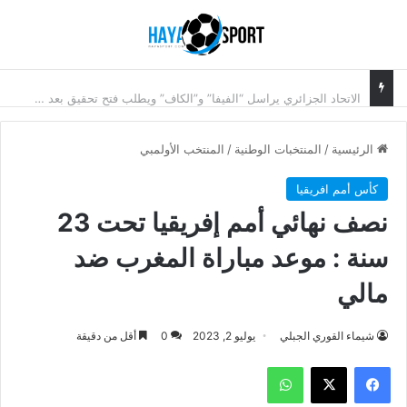
بحث عن
الق
الاتحاد الجزائري يراسل “الفيفا” و”الكاف” ويطلب فتح تحقيق بعد الإقصاء أمام نيجيريا
الرئيسية
/
المنتخبات الوطنية
/
المنتخب الأولمبي
كأس أمم افريقيا
نصف نهائي أمم إفريقيا تحت 23
سنة : موعد مباراة المغرب ضد
مالي
شيماء القوري الجبلي
يوليو 2, 2023
0
أقل من دقيقة
فيسبوك
‫X
واتساب