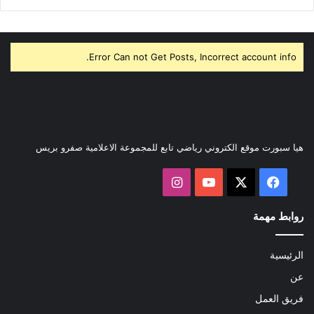
Error Can not Get Posts, Incorrect account info.
هيا سبورت موقع الكتروني رياضي تابع للمجموعة الاعلامية صفرو بريس
‫X
فيسبوك
‫YouTube
انستقرام
روابط مهمة
الرئيسية
عن
فريق العمل