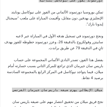
دورتموند يفوز على نيوكاسل بثنائية
تمكن بوروسيا دورتموند الألماني من الفوز على نيوكاسل يونايتد
الإنجليزي بهدفين دون مقابل، وأقيمت المباراة على ملعب “سيجنال
إيدونا بارك”.
ونجح دورتموند في تسجيل هدفه الأول في المباراة عبر لاعبه
سابيتزر وفولكروج بالدقيقة 26، وعزز دورتموند حظوظه للفوز بهدف
ثانٍ في الدقيقة 79 عن طريق براندت.
بفضل هذا الفوز، تصدر النادي الألماني المجموعة على حساب
باريس سان جيرمان الذي تراجع للمركز الثاني بسبب خسارته أمام
ميلان، فيما يتواجد نيوكاسل في المركز الرابع بالمجموعة السادسة
برصيد 4 نقاط.
ميلان الإيطالي يهزم ضيفه باريس سان جيرمان الفرنسي
نجح فريق ميلان من تحقيق انتصار مهم على ضيفه باريس سان