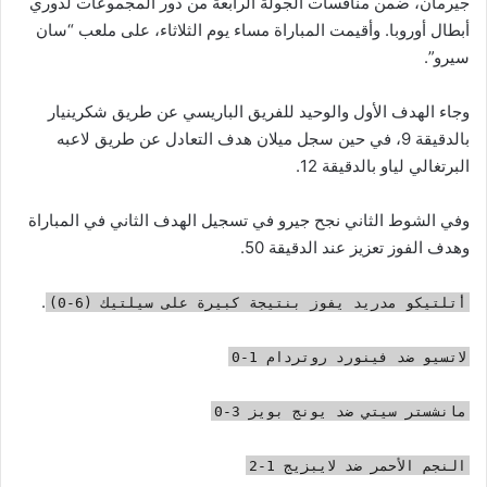
جيرمان، ضمن منافسات الجولة الرابعة من دور المجموعات لدوري
أبطال أوروبا. وأقيمت المباراة مساء يوم الثلاثاء، على ملعب “سان
سيرو”.
وجاء الهدف الأول والوحيد للفريق الباريسي عن طريق شكرينيار
بالدقيقة 9، في حين سجل ميلان هدف التعادل عن طريق لاعبه
البرتغالي لياو بالدقيقة 12.
وفي الشوط الثاني نجح جيرو في تسجيل الهدف الثاني في المباراة
وهدف الفوز تعزيز عند الدقيقة 50.
.
أتلتيكو مدريد يفوز بنتيجة كبيرة على سيلتيك (6-0)
لاتسيو ضد فينورد روتردام 1-0
مانشستر سيتي ضد يونج بويز 3-0
النجم الأحمر ضد لايبزيج 1-2