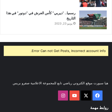
رسميا.. “ديربي” كأس العرش في “دونور” في هذا
التاريخ
يونيو 23, 2023
Error Can not Get Posts, Incorrect account info.
هيا سبورت موقع الكتروني رياضي تابع للمجموعة الاعلامية صفرو بريس
‫X
فيسبوك
‫YouTube
انستقرام
روابط مهمة