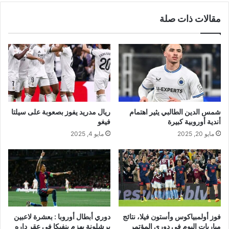
مقالات ذات صلة
شمس الدين الطالبي يثير اهتمام
ريال مدريد يفوز بصعوبة على سيلتا
أندية أوروبية كبيرة
فيغو
مايو 20, 2025
مايو 4, 2025
فوز أولمبياكوس وأستون فيلا، نتائج
دوري أبطال أوروبا : بعشرة لاعبين
مباريات اليوم في دوري المؤتمر
برشلونة يهزم بنفيكا في عقر داره