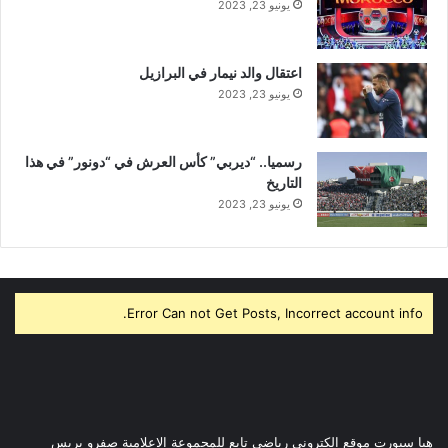
يونيو 23, 2023
اعتقال والد نيمار في البرازيل
يونيو 23, 2023
رسميا.. “ديربي” كأس العرش في “دونور” في هذا
التاريخ
يونيو 23, 2023
Error Can not Get Posts, Incorrect account info.
هيا سبورت موقع الكتروني رياضي تابع للمجموعة الاعلامية صفرو بريس