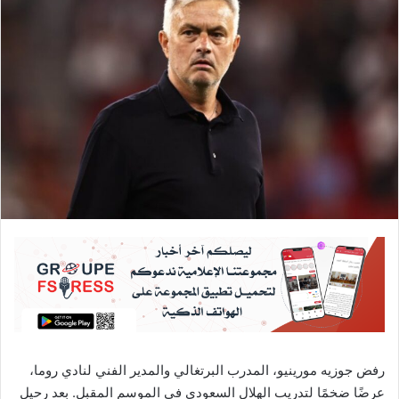
رفض جوزيه مورينيو، المدرب البرتغالي والمدير الفني لنادي روما،
عرضًا ضخمًا لتدريب الهلال السعودي في الموسم المقبل. بعد رحيل