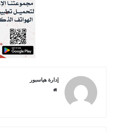
إدارة هياسبور
موقع
الويب