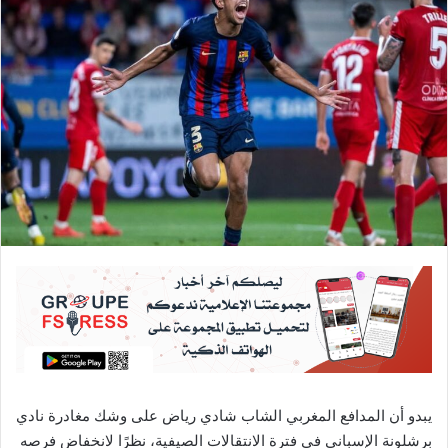
يبدو أن المدافع المغربي الشاب شادي رياض على وشك مغادرة نادي
برشلونة الإسباني في فترة الانتقالات الصيفية، نظرًا لانخفاض فرصه