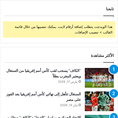
تابعنا
هذا الويدجت يتطلب إضافة أرقام لايت، يمكنك تنصيبها من خلال قائمة
القالب > تنصيب الإضافات.
الأكثر مشاهدة
“الكاف” يسحب لقب كأس أمم إفريقيا من السنغال
ويعتبر المغرب بطلاً
مارس 17, 2026
السنغال تتأهل إلى نهائي كأس أمم إفريقيا بعد الفوز
على مصر
يناير 14, 2026
الاتحاد الجزائري يراسل “الفيفا” و”الكاف” ويطلب