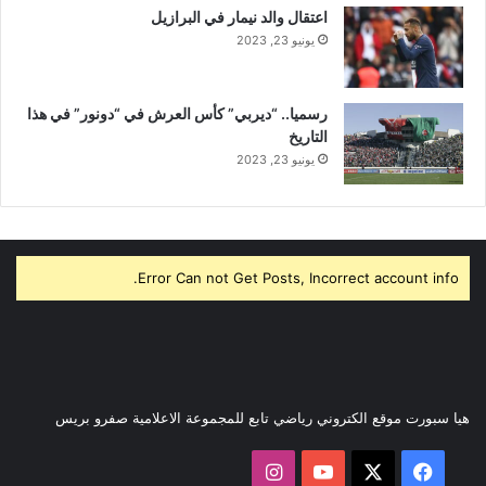
اعتقال والد نيمار في البرازيل
يونيو 23, 2023
رسميا.. “ديربي” كأس العرش في “دونور” في هذا
التاريخ
يونيو 23, 2023
Error Can not Get Posts, Incorrect account info.
هيا سبورت موقع الكتروني رياضي تابع للمجموعة الاعلامية صفرو بريس
‫X
فيسبوك
‫YouTube
انستقرام