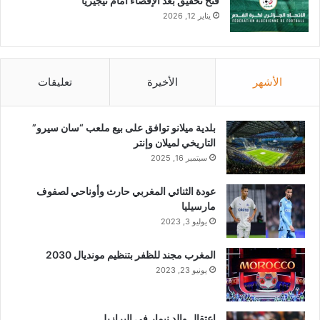
فتح تحقيق بعد الإقصاء أمام نيجيريا
يناير 12, 2026
الأشهر
الأخيرة
تعليقات
بلدية ميلانو توافق على بيع ملعب “سان سيرو”
التاريخي لميلان وإنتر
سبتمبر 16, 2025
عودة الثنائي المغربي حارث وأوناحي لصفوف
مارسيليا
يوليو 3, 2023
المغرب مجند للظفر بتنظيم مونديال 2030
يونيو 23, 2023
اعتقال والد نيمار في البرازيل