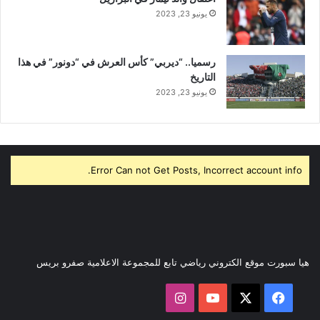
يونيو 23, 2023
رسميا.. “ديربي” كأس العرش في “دونور” في هذا
التاريخ
يونيو 23, 2023
Error Can not Get Posts, Incorrect account info.
هيا سبورت موقع الكتروني رياضي تابع للمجموعة الاعلامية صفرو بريس
‫X
فيسبوك
‫YouTube
انستقرام