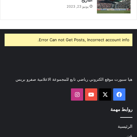
يونيو 23, 2023
Error Can not Get Posts, Incorrect account info.
هيا سبورت موقع الكتروني رياضي تابع للمجموعة الاعلامية صفرو بريس
‫X
فيسبوك
‫YouTube
انستقرام
روابط مهمة
الرئيسية
عن