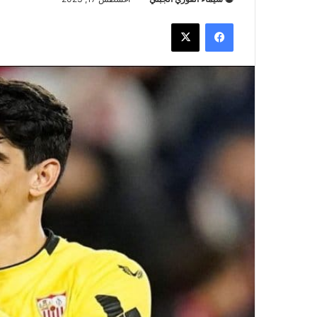
فيسبوك
‫X