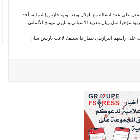
غربي وقع بالفعل على عقد انتقاله مع الهلال.ويعد بونو، حارس إشبيلية، أحد
ي و ‎بايرن ميونخ الألماني.
وتعاقد الهلال مؤخرا مع أكثر من نجم عالمي، هذا الصيف على رأسهم البرازيلي ‎نيمار دا سيلفا، لاعب ‎باريس سان