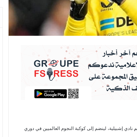
أسدل الستار على وجهة الأسد المغربي ياسين ‎بونو، نجم نادي ‎إشبيلية، لينضم إلى كوكبة النجوم العالميين في ‎دوري