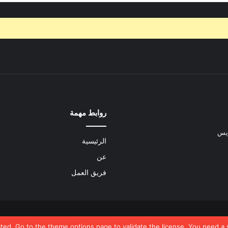
روابط مهمة
ريس
الرئيسية
عن
فريق العمل
ated, Go to the theme options page to validate the license, You need a 