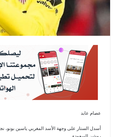
عصام عابد
روشن السعودي .