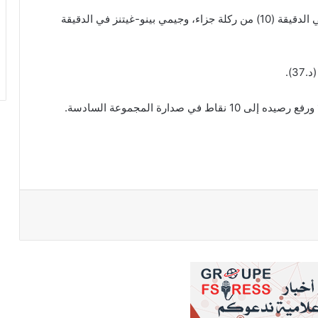
سجل أهداف بوروسيا دورتموند كل من ماركو رويس في الدقيقة (10) من ركلة جزاء، وجيمي بينو-غيتنز في الدقيقة
).