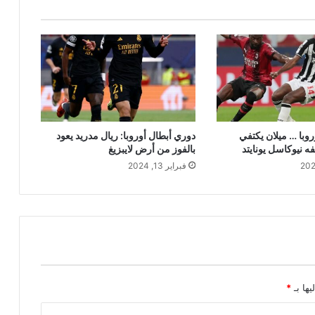
وبا … ميلان يكتفي
دوري أبطال أوروبا: ريال مدريد يعود
فه نيوكاسل يونايتد
بالفوز من أرض لايبزيغ
فبراير 13, 2024
يها بـ
*