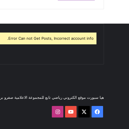
Error Can not Get Posts, Incorrect account info.
هيا سبورت موقع الكتروني رياضي تابع للمجموعة الاعلامية صفرو ب
‫X
فيسبوك
‫YouTube
انستقرام