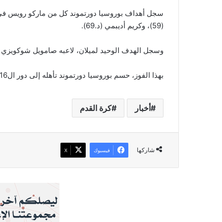
(59)، وكريم أديبمي (د.69).
وسجل الهدف الوحيد لميلان، لاعبه صامويل شوكويزي (د.37
بهذا الفوز، حسم بوروسيا دورتموند تأهله إلى دور ال16 ورفع رصيده إلى 10 نقاط في صدارة المجموعة السادسة.
أخبار
كرة القدم
شاركها
فيسبوك
‫X