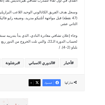
القدم، في أول لقاء للمدرب تشافي هيرنانديس بعد إعل
وسجل هدف الفريق الكاتالوني الوحيد اللاعب البرازيل
الثاني عشر.
لحساب الدورة الـ22، والتي تلت الخروج من
بلباو (2-4). /
أخبار
الدوري الاسباني
برشلونة
شاركها
فيسبوك
‫X