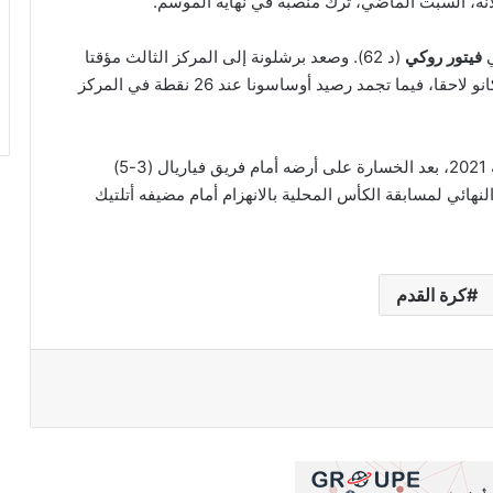
انه، السبت الماضي، ترك منصبه في نهاية الموسم.
ي
فيتور
روكي
(د 62). وصعد برشلونة إلى المركز الثالث مؤقتا
(47 نقطة) قبل مواجهة أتلتيكو مدريد، وضيفه رايو فاليكانو لاحقا، فيما تجمد رصيد أوساسونا عند 26 نقطة في المركز
وجاء إعلان تشافي مغادرة النادي، الذي بدأ بتدريبه سنة 2021، بعد الخسارة على أرضه أمام فريق فياريال (3-5)
 الدور ربع النهائي لمسابقة الكأس المحلية بالانهزام أمام مضيفه أتلتيك
كرة القدم