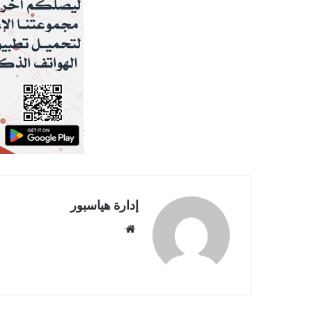
إدارة هياسبور
موقع
الويب