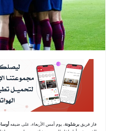
فاز فريق
برشلونة
، يوم أمس الأربعاء، على ضيفه
أوساس