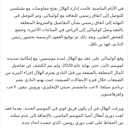
في الأيام الماضية، قامت إدارة الهلال بفتح مفاوضات مع تشيلسي
للتوصل إلى اتفاق رسمي للتعاقد مع كوليبالي، وتم التوصل في
النهاية إلى اتفاق رسمي بشأن التفاصيل والشروط المتعلقة
بالعقد.وصل كوليبالي إلى الرياض في الساعات الأخيرة، وخضع
للفحص الطبي، وبعد ذلك تم توقيع العقود الرسمية بحضور رئيس
النادي، فهد بن نافل.
وقع كوليبالي على عقد مع الهلال لمدة موسمين، مع إمكانية تمديده
لموسم ثالث، حتى نهاية عام 2026، ولم يتم الكشف عن تفاصيل
المال المتعلقة بالصفقة من قبل النادي.يعتزم الهلال إجراء المزيد من
الصفقات خلال فترة الانتقالات الصيفية، حيث يهتم النادي بضم
برناندو سيلفا، لاعب مانشستر سيتي الإنجليزي، وروبين نيفيز، لاعب
ولفرهامبتون.
ويرغب الهلال في أن يكون فريق قوي في الموسم الجديد، بعدما فقد
لقب دوري أبطال آسيا الموسم الماضي، بالإضافة إلى عدم تمكنه
من الحفاظ على لقب دوري روشن، الذي حصده اتحاد جدة.