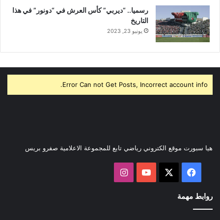
رسميا.. “ديربي” كأس العرش في “دونور” في هذا
التاريخ
يونيو 23, 2023
Error Can not Get Posts, Incorrect account info.
هيا سبورت موقع الكتروني رياضي تابع للمجموعة الاعلامية صفرو بريس
‫X
فيسبوك
‫YouTube
انستقرام
روابط مهمة