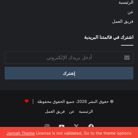
الرئيسية
عن
فريق العمل
اشترك في قائمتنا البريدية
أدخل
بريدك
الإلكتروني
© حقوق النشر 2026، جميع الحقوق محفوظة |
الرئيسية
عن
فريق العمل
فيسبوك
‫X
‫YouTube
انستقرام
Jannah Theme
License is not validated, Go to the theme options