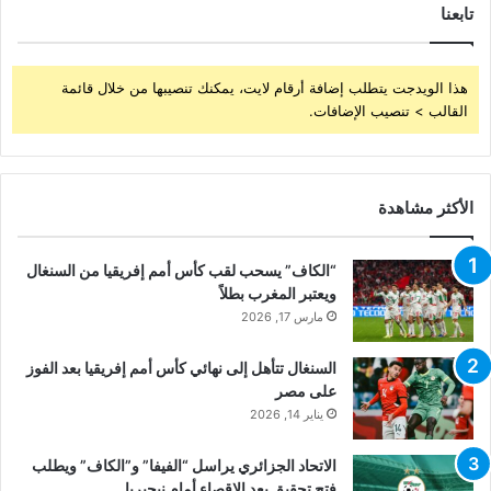
تابعنا
هذا الويدجت يتطلب إضافة أرقام لايت، يمكنك تنصيبها من خلال قائمة
القالب > تنصيب الإضافات.
الأكثر مشاهدة
“الكاف” يسحب لقب كأس أمم إفريقيا من السنغال
ويعتبر المغرب بطلاً
مارس 17, 2026
السنغال تتأهل إلى نهائي كأس أمم إفريقيا بعد الفوز
على مصر
يناير 14, 2026
الاتحاد الجزائري يراسل “الفيفا” و”الكاف” ويطلب
فتح تحقيق بعد الإقصاء أمام نيجيريا