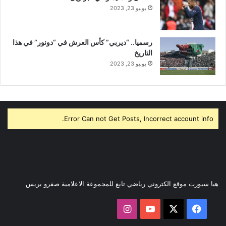
يونيو 23, 2023
رسميا.. “ديربي” كأس العرش في “دونور” في هذا
التاريخ
يونيو 23, 2023
Error Can not Get Posts, Incorrect account info.
هيا سبورت موقع الكتروني رياضي تابع للمجموعة الاعلامية صفرو بريس
‫X
فيسبوك
‫YouTube
انستقرام