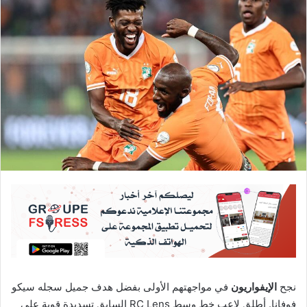
نجح
الإيفواريون
في مواجهتهم الأولى بفضل هدف جميل سجله سيكو
فوفانا. أطلق لاعب خط وسط RC Lens السابق تسديدة قوية على