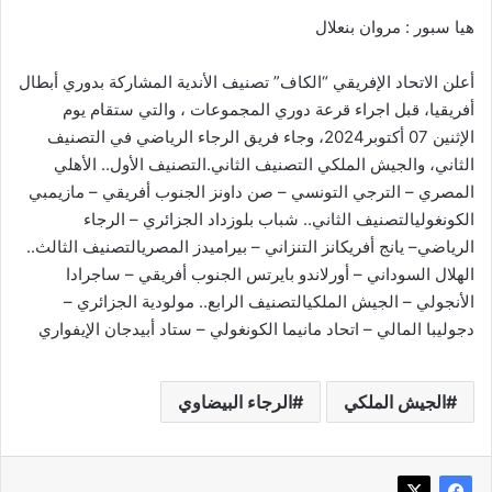
هيا سبور : مروان بنعلال
أعلن الاتحاد الإفريقي “الكاف” تصنيف الأندية المشاركة بدوري أبطال
أفريقيا، قبل اجراء قرعة دوري المجموعات ، والتي ستقام يوم
الإثنين 07 أكتوبر2024، وجاء فريق الرجاء الرياضي في التصنيف
الثاني، والجيش الملكي التصنيف الثاني.التصنيف الأول.. الأهلي
المصري – الترجي التونسي – صن داونز الجنوب أفريقي – مازيمبي
الكونغوليالتصنيف الثاني.. شباب بلوزداد الجزائري – الرجاء
الرياضي– يانج أفريكانز التنزاني – بيراميدز المصريالتصنيف الثالث..
الهلال السوداني – أورلاندو بايرتس الجنوب أفريقي – ساجرادا
الأنجولي – الجيش الملكيالتصنيف الرابع.. مولودية الجزائري –
دجوليبا المالي – اتحاد مانيما الكونغولي – ستاد أبيدجان الإيفواري
الجيش الملكي
الرجاء البيضاوي