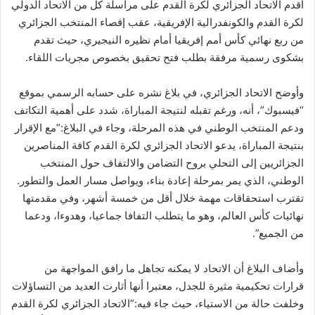
أقدم الاتحاد الجزائري لكرة القدم على مراسلة كل من الاتحاد الدولي
لكرة القدم والكونفدرالية الإفريقية، عقب إقصاء المنتخب الجزائري
من ربع نهائي كأس أمم إفريقيا أمام نظيره النيجيري، حيث تقدم
بشكوى رسمية مرفقة بطلب فتح تحقيق بخصوص مجريات اللقاء.
وأوضح الاتحاد الجزائري، في بلاغ نشره على حسابه الرسمي بموقع
“فيسبوك”، أنه، ورغم تقبله لنتيجة المباراة، شدد على أهمية التكاتف
ودعم المنتخب الوطني في هذه المرحلة، وجاء في البلاغ:”مع الإقرار
بنتيجة المباراة، يدعو الاتحاد الجزائري لكرة القدم كافة المناصرين
الجزائريين إلى التحلي بروح التضامن والالتفاف حول المنتخب
الوطني، الذي يمر بمرحلة إعادة بناء، ويواصل مسار العمل والتطور.
تقترب استحقاقات مهمة خلال أقل من خمسة أشهر، وفي مقدمتها
نهائيات كأس العالم، وهو ما يتطلب التفافا جماعيا، وهدوءا، ودعما
من الجميع”.
وأضاف البلاغ أن الاتحاد لا يمكنه تجاهل ما رافق المواجهة من
قرارات تحكيمية مثيرة للجدل، معتبرا أنها أثارت العديد من التساؤلات
وخلفت حالة من الاستياء، حيث جاء فيه:”الاتحاد الجزائري لكرة القدم