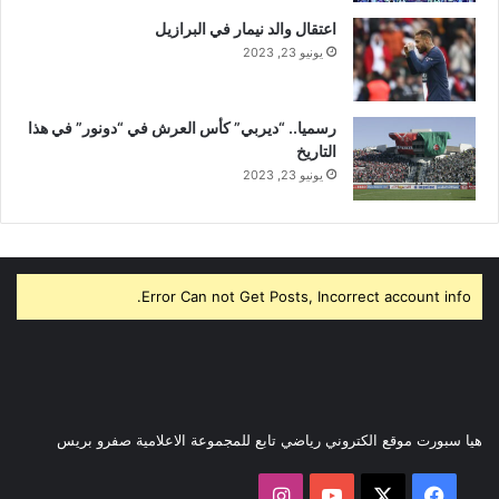
اعتقال والد نيمار في البرازيل
يونيو 23, 2023
رسميا.. “ديربي” كأس العرش في “دونور” في هذا
التاريخ
يونيو 23, 2023
Error Can not Get Posts, Incorrect account info.
هيا سبورت موقع الكتروني رياضي تابع للمجموعة الاعلامية صفرو بريس
‫X
فيسبوك
‫YouTube
انستقرام