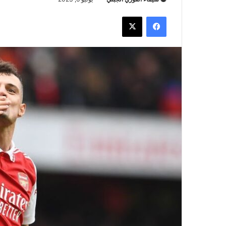
فيسبوك
‫X