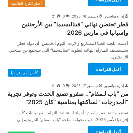
أخبار الكرة العالمية
إدارة هياسبور
ديسمبر 18, 2025
0
21
قطر تحتضن نهائي “فيناليسيما” بين الأرجنتين
وإسبانيا في مارس 2026
أعلنت اللجنة العليا للمشاريع والإرث، اليوم الخميس، أن دولة قطر
ستستضيف المباراة النهائية لبطولة “فيناليسيما” التي ستجمع بين منتخبي
الأرجنتين…
أكمل القراءة »
كأس أمم افريقيا
إدارة هياسبور
ديسمبر 17, 2025
0
41
من “باب لـمقام”.. صفرو تصنع الحدث وتوفر تجربة
“المدرجات” لساكنتها بمناسبة “كان 2025”
تستعد مدينة صفرو لعيش أجواء استثنائية بالتزامن مع نهائيات كأس
إفريقيا للأمم 2025، حيث تحولت ساحة “باب لـمقام” التاريخية إلى…
أكمل القراءة »