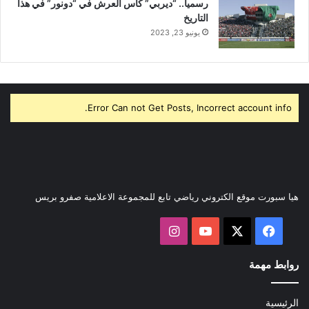
رسميا.. “ديربي” كأس العرش في “دونور” في هذا
التاريخ
يونيو 23, 2023
Error Can not Get Posts, Incorrect account info.
هيا سبورت موقع الكتروني رياضي تابع للمجموعة الاعلامية صفرو بريس
‫X
فيسبوك
‫YouTube
انستقرام
روابط مهمة
الرئيسية