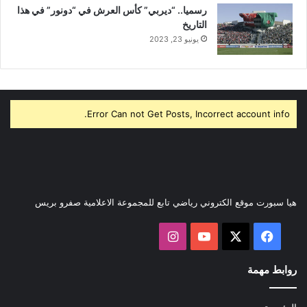
رسميا.. “ديربي” كأس العرش في “دونور” في هذا
التاريخ
يونيو 23, 2023
Error Can not Get Posts, Incorrect account info.
هيا سبورت موقع الكتروني رياضي تابع للمجموعة الاعلامية صفرو بريس
‫X
فيسبوك
‫YouTube
انستقرام
روابط مهمة