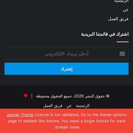
الرئيسية
عن
فريق العمل
اشترك في قائمتنا البريدية
أدخل
بريدك
الإلكتروني
© حقوق النشر 2026، جميع الحقوق محفوظة |
الرئيسية
عن
فريق العمل
Jannah Theme
License is not validated, Go to the theme options
فيسبوك
‫X
‫YouTube
انستقرام
page to validate the license, You need a single license for each
domain name.