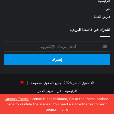
الرئيسية
عن
فريق العمل
اشترك في قائمتنا البريدية
أدخل
بريدك
الإلكتروني
© حقوق النشر 2026، جميع الحقوق محفوظة |
الرئيسية
عن
فريق العمل
Jannah Theme
License is not validated, Go to the theme options
فيسبوك
‫X
‫YouTube
انستقرام
page to validate the license, You need a single license for each
domain name.