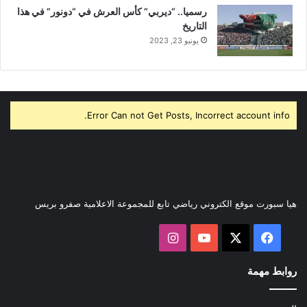
رسميا.. “ديربي” كأس العرش في “دونور” في هذا
التاريخ
يونيو 23, 2023
Error Can not Get Posts, Incorrect account info.
هيا سبورت موقع الكتروني رياضي تابع للمجموعة الاعلامية صفرو بريس
‫X
فيسبوك
‫YouTube
انستقرام
روابط مهمة