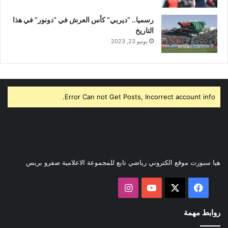
رسميا.. “ديربي” كأس العرش في “دونور” في هذا
التاريخ
يونيو 23, 2023
Error Can not Get Posts, Incorrect account info.
هيا سبورت موقع الكتروني رياضي تابع للمجموعة الاعلامية صفرو بريس
‫X
فيسبوك
‫YouTube
انستقرام
روابط مهمة