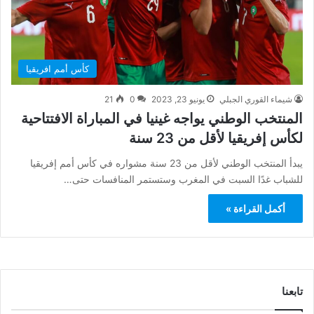
كأس أمم افريقيا
شيماء القوري الجبلي
يونيو 23, 2023
0
21
المنتخب الوطني يواجه غينيا في المباراة الافتتاحية
لكأس إفريقيا لأقل من 23 سنة
يبدأ المنتخب الوطني لأقل من 23 سنة مشواره في كأس أمم إفريقيا
للشباب غدًا السبت في المغرب وستستمر المنافسات حتى…
أكمل القراءة »
تابعنا