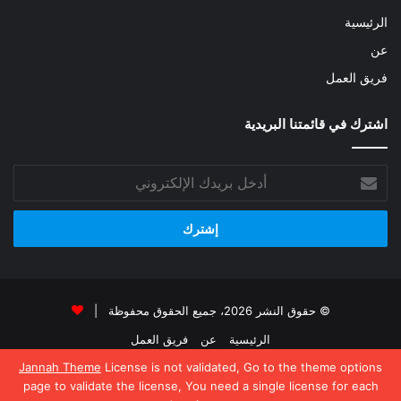
الرئيسية
عن
فريق العمل
اشترك في قائمتنا البريدية
أدخل
بريدك
الإلكتروني
© حقوق النشر 2026، جميع الحقوق محفوظة |
الرئيسية
عن
فريق العمل
Jannah Theme
License is not validated, Go to the theme options
فيسبوك
‫X
‫YouTube
انستقرام
page to validate the license, You need a single license for each