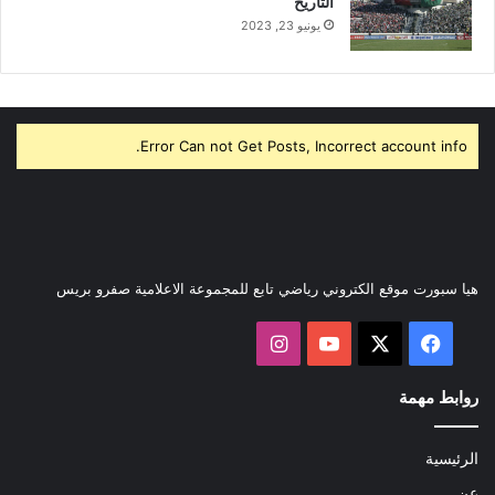
التاريخ
يونيو 23, 2023
Error Can not Get Posts, Incorrect account info.
هيا سبورت موقع الكتروني رياضي تابع للمجموعة الاعلامية صفرو بريس
‫X
فيسبوك
‫YouTube
انستقرام
روابط مهمة
الرئيسية
عن