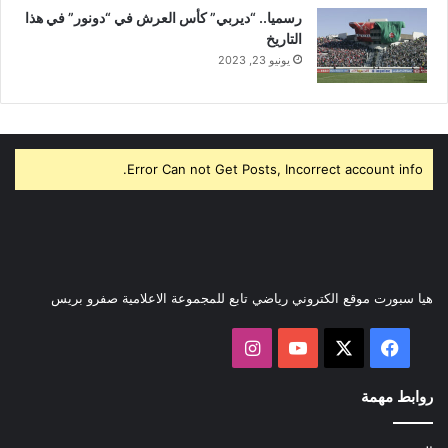
رسميا.. “ديربي” كأس العرش في “دونور” في هذا
التاريخ
يونيو 23, 2023
Error Can not Get Posts, Incorrect account info.
هيا سبورت موقع الكتروني رياضي تابع للمجموعة الاعلامية صفرو بريس
‫X
فيسبوك
‫YouTube
انستقرام
روابط مهمة