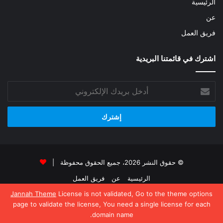
الرئيسية
عن
فريق العمل
اشترك في قائمتنا البريدية
أدخل
بريدك
الإلكتروني
© حقوق النشر 2026، جميع الحقوق محفوظة |
الرئيسية
عن
فريق العمل
Jannah Theme
License is not validated, Go to the theme options
فيسبوك
‫X
‫YouTube
انستقرام
page to validate the license, You need a single license for each
domain name.