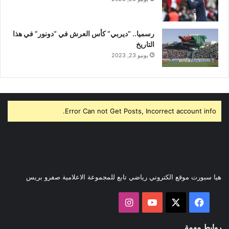
رسميا.. “ديربي” كأس العرش في “دونور” في هذا
التاريخ
يونيو 23, 2023
Error Can not Get Posts, Incorrect account info.
هيا سبورت موقع الكتروني رياضي تابع للمجموعة الاعلامية صفرو بريس
‫X
فيسبوك
‫YouTube
انستقرام
روابط مهمة