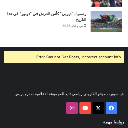
رسميا.. “ديربي” كأس العرش في “دونور” في هذا
التاريخ
يونيو 23, 2023
Error Can not Get Posts, Incorrect account info.
هيا سبورت موقع الكتروني رياضي تابع للمجموعة الاعلامية صفرو بريس
‫X
فيسبوك
‫YouTube
انستقرام
روابط مهمة