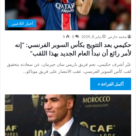
أخبار اللاعبين
محمد حارص
يناير 6, 2025
0
5
حكيمي بعد التتويج بكأس السوبر الفرنسي: “إنه
لأمر رائع أن نبدأ العام الجديد بهذا اللقب”
عبّر أشرف حكيمي، نجم فريق باريس سان جيرمان، عن سعادته بتحقيق
لقب كأس السوبر الفرنسي، عقب الانتصار على فريق موناكو…
أكمل القراءة »