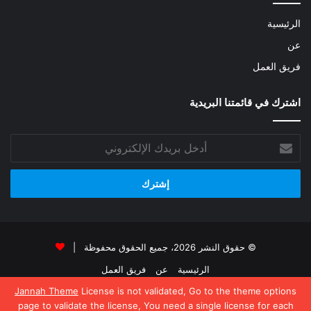
الرئيسية
عن
فريق العمل
اشترك في قائمتنا البريدية
أدخل
بريدك
الإلكتروني
© حقوق النشر 2026، جميع الحقوق محفوظة |
الرئيسية
عن
فريق العمل
Jannah Theme
License is not validated, Go to the theme options
فيسبوك
‫X
‫YouTube
انستقرام
page to validate the license, You need a single license for each